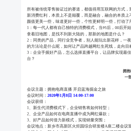
所有被传统零售验证过的赛道，都值得用互联网的方式，
新消费红利，本质上不是颠覆，而是融合，融合的本质上
颜值更美一些，味道更好一些，个性更鲜明一些，打动了
1
：每一代人都有自己独特的消费模式，当
后，
后开
95
00
拿着旧地图，是找不到新大陆的，那新的地图是什么？
2
：同类的产品，同行业竞争者，别人能玩出新花样，一
的方法论是什么呢，如何让产品跨越网红生死线，走向目
3
：企业手握好产品，怎么选择直播平台，让品牌实现最
台？
拥抱
一
会议主题：拥抱电商直播
开启蓝海掘金之旅
会议时间：
2020年1月8日
14:00-17:00
会议获得：
1
、新生代消费模式下，企业销售将如何转型；
2
、企业产品如何在电商直播中成为网红爆款；
3
、好产品如何借力新模式，实现销量突围；
会议地点：新乡市高新区火炬园综合研发楼
A座二楼会议