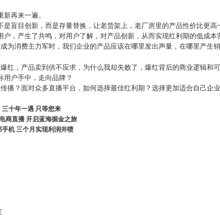
重新再来一遍。
不是盲目创新，而是存量替换，让老货架上，老厂房里的产品性价比更高
用户，产生了共鸣，对用户了解，对产品创新，从而实现红利期的低成本
始成为消费主力军时，我们企业的产品应该在哪里发出声量，在哪里产生
夜爆红，产品卖到供不应求，为什么我却失败了，爆红背后的商业逻辑和
标用户手中，走向品牌？
佳传播？面对众多直播平台，如何选择最佳红利期？选择更加适合自己企
三十年一遇
只等您来
电商直播
开启蓝海掘金之旅
部手机
三个月实现利润井喷
室